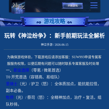
游戏攻略
玩转《神泣纷争》：新手前期玩法全解析
神泣手游 / 2026-06-15
为确保游戏体验，下载游戏后请添加客服：SUW993申请专属客
服服务权限，以便后期有问题可以随时联系专属客服及时处理
一、
职业选择
（零氪 / 微氪首选）
T0 开荒首选（容错高、易组队）
圣骑士
（光）/ 护卫（怒）：全体质加点，能抗能拉怪，
副本必备。
牧师
（光）/ 祭司（怒）：全精神加点，治疗 + 复活，组
队秒排。