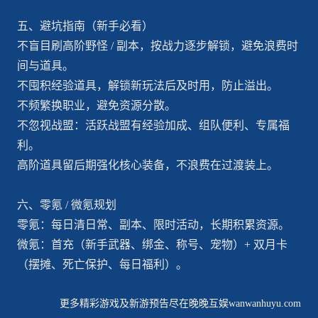
五、避坑指南（新手必看）
不盲目刷高阶野怪 / 副本，按战力逐步解锁，避免浪费时
间与道具。
不囤积经验道具，解锁新玩法后及时用，防止溢出。
不频繁换职业，避免资源分散。
不忽视战盟：活跃战盟有经验加成、组队便利、专属福
利。
高阶道具留后期强化核心装备，不浪费在过渡装上。
六、零氪 / 微氪规划
零氪：每日清日常、副本、限时活动，长期积累资源。
微氪：首充（新手武器、绑金、称号、宠物）+ 双月卡
（摆摊、死亡保护、每日福利）。
更多精彩游戏及新游预告尽在晚晚互娱wanwanhuyu.com