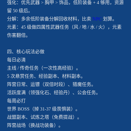
强化：优先武器 > 胸甲 > 饰品，低阶装备 + 4 够用，资源
留 50 级后。
分解：多余低阶装备分解回收材料，比卖
NPC
划算。
元素：45 级做四属性武器任务（风 / 地 / 水 / 火），元素
伤害翻倍。
四、核心玩法必做
每日必清
主线 / 传奇任务（一次性高经验）。
5 次悬赏任务、经验副本、材料副本。
阵营日常、运镖（双倍时段）、猎魔任务。
活跃度满（领强化石、经验丹）、公会任务。
每周必打
世界 BOSS（掉 31-37 级畏惧装）。
战盟副本、试炼之塔（免费提战）。
阵营战场（换战功装备）。