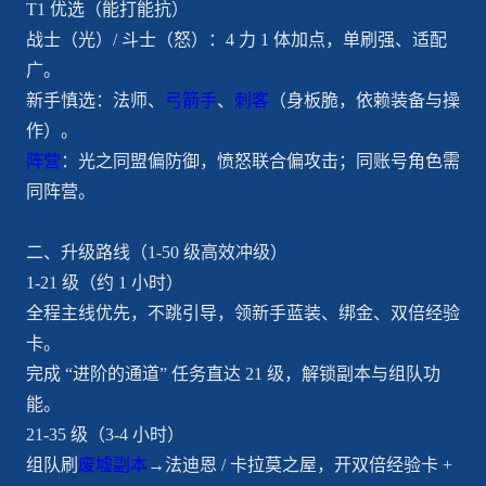
T1 优选（能打能抗）
战士（光）/ 斗士（怒）：4 力 1 体加点，单刷强、适配
广。
新手慎选：法师、
弓箭手
、
刺客
（身板脆，依赖装备与操
作）。
阵营
：光之同盟偏防御，愤怒联合偏攻击；同账号角色需
同阵营。
二、升级路线（1-50 级高效冲级）
1-21 级（约 1 小时）
全程主线优先，不跳引导，领新手蓝装、绑金、双倍经验
卡。
完成 “进阶的通道” 任务直达 21 级，解锁副本与组队功
能。
21-35 级（3-4 小时）
组队刷
废墟副本
→法迪恩 / 卡拉莫之屋，开双倍经验卡 +