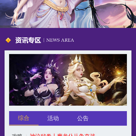
综合
活动
公告
攻略
|
神泣秘卷丨魔龙仆从争夺战
2026-05-21
公告
|
更新公告丨时装染色上线，调整魔龙仆从与世界BOSS宝箱拾取规则
2026-05-14
新闻资讯
|
《神泣纷争》苹果手机获取游戏困难，看看以下内容是否能帮助到你
2026-04-29
最新
|
4月29日~4月30日更新公告