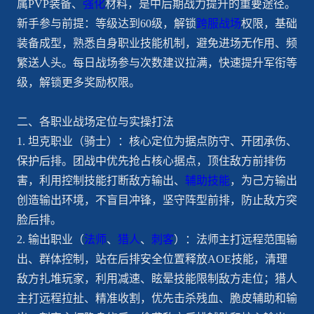
属PVP装备、
强化
材料，是中后期战力提升的重要途径。
新手参与前提：等级达到60级，解锁
跨服战场
权限，基础
装备成型，熟悉自身职业技能机制，避免进场无作用、频
繁送人头。每日战场参与次数建议拉满，快速提升军衔等
级，解锁更多奖励权限。
二、各职业战场定位与实操打法
1. 坦克职业（骑士）：核心定位为据点防守、开团承伤、
保护后排。团战中优先抢占核心据点，顶住敌方前排伤
害，利用控制技能打断敌方输出、
辅助技能
，为己方输出
创造输出环境，不盲目冲锋，坚守阵型前排，防止敌方突
脸后排。
2. 输出职业（
法师
、
猎人
、
刺客
）：法师主打远程范围输
出、群体控制，站在后排安全位置释放AOE技能，清理
敌方扎堆玩家，利用减速、眩晕技能限制敌方走位；猎人
主打远程拉扯、精准收割，优先击杀残血、脆皮辅助和输