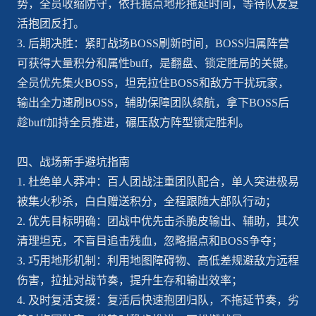
势，全员收缩防守，依托据点地形拖延时间，等待队友复
活抱团反打。
3. 后期决胜：紧盯战场BOSS刷新时间，BOSS归属阵营
可获得大量积分和属性buff，是翻盘、锁定胜局的关键。
全员优先集火BOSS，坦克拉住BOSS和敌方干扰玩家，
输出全力速刷BOSS，辅助保障团队续航，拿下BOSS后
趁buff加持全员推进，碾压敌方阵型锁定胜利。
四、战场新手避坑指南
1. 杜绝单人莽冲：百人团战注重团队配合，单人突进极易
被集火秒杀，白白赠送积分，全程跟随大部队行动；
2. 优先目标明确：团战中优先击杀脆皮输出、辅助，其次
清理坦克，不盲目追击残血，忽略据点和BOSS争夺；
3. 巧用地形机制：利用地图障碍物、高低差规避敌方远程
伤害，拉扯对战节奏，提升生存和输出效率；
4. 及时复活支援：复活后快速抱团归队，不拖延节奏，劣