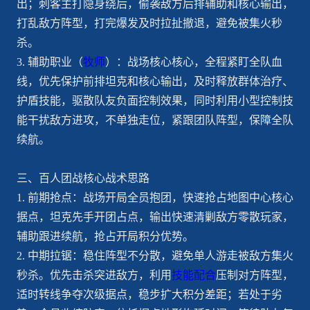
出；刺客主打隐身绕后，偷袭敌方后排辅助和核心输出，
打乱敌方阵型，打完爆发及时拉扯撤退，避免被集火秒
杀。
3. 辅助职业（
牧师
）：战场核心核心，全程紧盯全队血
线，优先保护前排坦克和核心输出，及时释放群体治疗、
护盾技能，驱散队友负面控制效果，同时利用小型控制技
能干扰敌方进攻，不单独走位，紧跟团队阵型，保障全队
续航。
三、百人团战核心战术思路
1. 前期抢点：战场开局全员抱团，快速抢占地图中心核心
据点，坦克先手开团占点，输出快速清剿敌方零散玩家，
辅助跟进续航，抢占开局积分优势。
2. 中期拉锯：稳住阵型不分散，避免单人游走被敌方集火
秒杀。优先击杀突进敌方，利用
技能配合
压制对方阵型，
适时转线争夺次级据点，稳步扩大积分差距；若处于劣