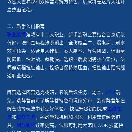
以宏大世界观和双阵营对抗为特色，玩家将在这片大陆开
启热血征程。
二、新手入门指南
职业选择
游戏有十二大职业，新手选职业要结合自身玩法
偏好。法师是远程法系输出，全伤覆盖广、爆发高、刷本
效率顶尖，适合单人挂机、多人副本、阵营团战，但血量
防御低、怕近战、蓝耗快。选职业后要明确核心定位，法
师需远程拉扯输出、控场自保持续压血，把控输出距离规
避职业短板。
阵营选择阵营选光或暗，影响后续任务、副本、
PVP
玩
法。选阵营前可了解阵营特色和玩家分布，选对阵营能在
阵营战等玩法中获更好体验。 快速升级初期完成
主线任
务
和
日常任务
，熟悉游戏机制和地图。利用双倍经验道
具，
组队刷怪
效率更高。法师可利用大范围 AOE 技能快