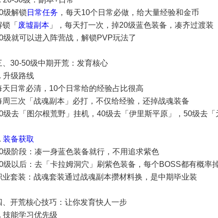
20级解锁
日常任务
，每天10个日常必做，给大量经验和金币
解锁「
废墟副本
」，每天打一次，掉20级蓝色装备，凑齐过渡装
30级就可以进入阵营战，解锁PVP玩法了
三、30-50级中期开荒：发育核心
1. 升级路线
每天日常必清，10个日常给的经验占比很高
每周三次「战魂副本」必打，不仅给经验，还掉战魂装备
30级去「图尔根荒野」挂机，40级去「伊里斯平原」，50级去
.
装备获取
30级阶段：凑一身蓝色装备就行，不用追求紫色
40级以后：去「卡拉姆洞穴」刷紫色装备，每个BOSS都有概率
职业套装：战魂套装通过战魂副本攒材料换，是中期毕业装
四、开荒核心技巧：让你发育快人一步
1. 技能学习优先级