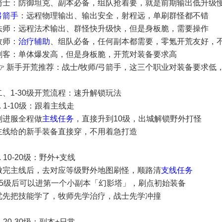
骑士：防御坦克、副本必备，组队抢着要，就是前期输出低升级
弓箭手
：远程物理输出、输出安全，射程远，单刷群怪都不错
法师：远程法术输出、群怪快升级快，但是身板脆，需要操作
牧师：
治疗辅助
、组队必备，任何副本都需要，零氪开荒友好，
刺客：单体爆发高，但是身板脆，开荒对装备要求高
👉 新手开荒推荐：战士/牧师/弓箭手，这三个职业对装备要求
二、1-30级开荒流程：速升解锁玩法
1. 1-10级：跟着主线走
刚进服全程做
主线任务
，直接升到10级，出城解锁野外打怪
主线给的新手装备直接穿，不用着急打造
. 10-20级：野外+支线
做完主线后，去对应等级野外地图刷怪，顺路清
支线任务
15级后可以进第一个小副本「幻影塔」，刷点初始装备
优先把技能学了，牧师先学治疗，战士先学冲撞
. 20-30级：副本+日常