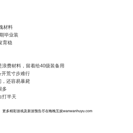
魂材料
中期毕业装
发育稳
是浪费材料，留着给40级装备用
备开荒寸步难行
间，还容易暴毙
很多
白打半天
更多精彩游戏及新游预告尽在晚晚互娱wanwanhuyu.com