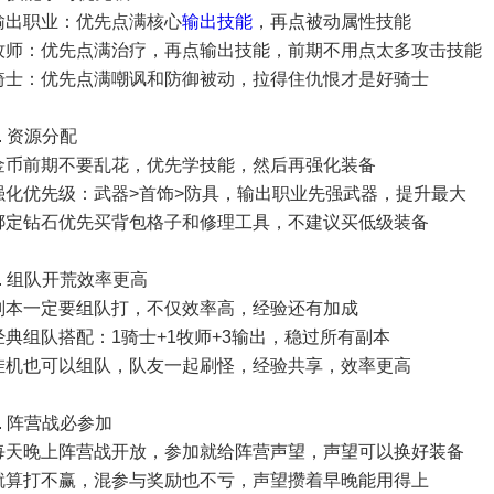
输出职业：优先点满核心
输出技能
，再点被动属性技能
牧师：优先点满治疗，再点输出技能，前期不用点太多攻击技能
骑士：优先点满嘲讽和防御被动，拉得住仇恨才是好骑士
2. 资源分配
金币前期不要乱花，优先学技能，然后再强化装备
强化优先级：武器>首饰>防具，输出职业先强武器，提升最大
绑定钻石优先买背包格子和修理工具，不建议买低级装备
3. 组队开荒效率更高
副本一定要组队打，不仅效率高，经验还有加成
经典组队搭配：1骑士+1牧师+3输出，稳过所有副本
挂机也可以组队，队友一起刷怪，经验共享，效率更高
4. 阵营战必参加
每天晚上阵营战开放，参加就给阵营声望，声望可以换好装备
就算打不赢，混参与奖励也不亏，声望攒着早晚能用得上