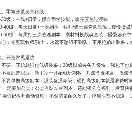
五、零氪开荒发育路线
1-30级：主线+日常，攒金币学技能，凑齐蓝色过渡装
30-40级：每天日常+一次副本，牧师/骑士跟着队伍混，慢慢攒战
40-50级：每周打三次战魂副本，攒材料换战魂套装，慢慢凑齐
核心：零氪玩牧师/骑士，永远不愁组不到队，不用抢输出装备，
六、开荒常见避坑
❌ 不要一开始就强化低级装备：30级以前装备升级快，强化了也
❌ 不要乱选职业：新手别一开始就玩刺客，对装备要求高，没装
❌ 不要单撸高级副本：没装备没等级，硬打高级副本就是浪费时
✅ 一定要加公会：公会有队友带副本，还能领公会福利，发育快
✅ 挂机记得开自动修理：不然装备耐久没了，掉属性都不知道，