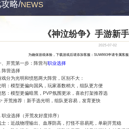
戏攻略
/
NEWS
《神泣纷争》手游新
2025-07-02
为确保游戏体验，下载游戏后请添加客服：SUW993申请专属客
一、开荒第一步：阵营与
职业选择
1. 阵营选择
游戏分为光明和愤怒两大阵营，区别不大：
光明：模型更偏向国风，玩家基数稍大，组队更方便
愤怒：模型更偏暗黑，PVP氛围更浓，喜欢打架推荐选
👉 开荒推荐：新手选光明，组队更容易，发育更快
2. 职业选择（开荒友好度排序）
战士：近战物理输出、血厚防高，打怪不容易死，单刷开荒稳