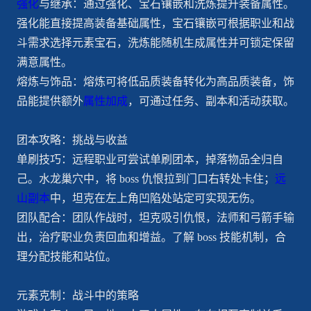
强化
与继承：通过强化、宝石镶嵌和洗炼提升装备属性。
强化能直接提高装备基础属性，宝石镶嵌可根据职业和战
斗需求选择元素宝石，洗炼能随机生成属性并可锁定保留
满意属性。
熔炼与饰品：熔炼可将低品质装备转化为高品质装备，饰
品能提供额外
属性加成
，可通过任务、副本和活动获取。
团本攻略：挑战与收益
单刷技巧：远程职业可尝试单刷团本，掉落物品全归自
己。水龙巢穴中，将 boss 仇恨拉到门口右转处卡住；
远
山副本
中，坦克在左上角凹陷处站定可实现无伤。
团队配合：团队作战时，坦克吸引仇恨，法师和弓箭手输
出，治疗职业负责回血和增益。了解 boss 技能机制，合
理分配技能和站位。
元素克制：战斗中的策略