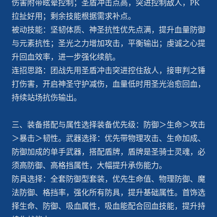
伤害附带眩晕控制；圣盾冲击点高，突进控制敌人，PK
拉扯好用；剩余技能根据需求补点。
被动技能：坚韧体质、神圣抗性优先点满，提升血量防御
与元素抗性；圣光之力增加攻击，平衡输出；虔诚之心提
升回血效率，进一步强化续航。
连招思路：团战先用圣盾冲击突进控住敌人，接审判之锤
打伤害，开启神圣守护减伤，血量低时用圣光治愈回血，
持续站场抗伤输出。
三、装备搭配与属性选择装备优先级：防御＞生命＞攻击
＞暴击＞韧性。武器选择：优先带物理攻击、生命加成、
防御加成的单手武器，搭配盾牌，盾牌是圣骑士灵魂，必
须高防御、高格挡属性，大幅提升承伤能力。
防具选择：全套防御型套装，优先生命值、物理防御、魔
法防御、格挡率，强化所有防具，提升基础属性。首饰选
择生命、防御、吸血属性，吸血能配合回血技能，提升持