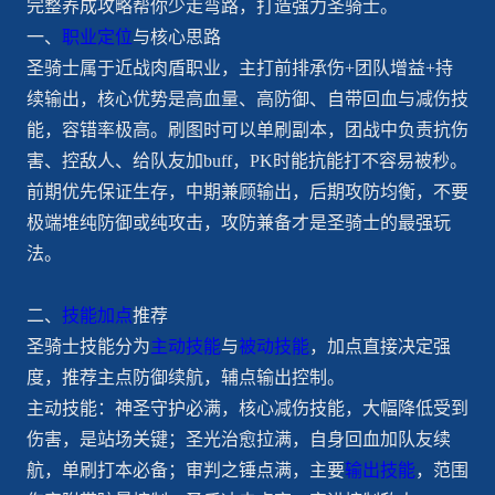
完整养成攻略帮你少走弯路，打造强力圣骑士。
一、
职业定位
与核心思路
圣骑士属于近战肉盾职业，主打前排承伤+团队增益+持
续输出，核心优势是高血量、高防御、自带回血与减伤技
能，容错率极高。刷图时可以单刷副本，团战中负责抗伤
害、控敌人、给队友加buff，PK时能抗能打不容易被秒。
前期优先保证生存，中期兼顾输出，后期攻防均衡，不要
极端堆纯防御或纯攻击，攻防兼备才是圣骑士的最强玩
法。
二、
技能加点
推荐
圣骑士技能分为
主动技能
与
被动技能
，加点直接决定强
度，推荐主点防御续航，辅点输出控制。
主动技能：神圣守护必满，核心减伤技能，大幅降低受到
伤害，是站场关键；圣光治愈拉满，自身回血加队友续
航，单刷打本必备；审判之锤点满，主要
输出技能
，范围