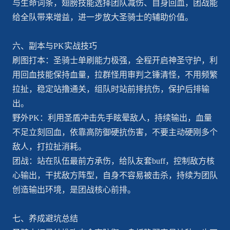
与生命词条，翅膀技能选择团队减伤、自身回血，团战能
给全队带来增益，进一步放大圣骑士的辅助价值。
六、副本与PK实战技巧
刷图打本：圣骑士单刷能力极强，全程开启神圣守护，利
用回血技能保持血量，拉群怪用审判之锤清怪，不用频繁
拉扯，稳定站撸通关，组队时站前排抗伤，保护后排输
出。
野外PK：利用圣盾冲击先手眩晕敌人，持续输出，血量
不足立刻回血，依靠高防御硬抗伤害，不要主动硬刚多个
敌人，打拉扯消耗。
团战：站在队伍最前方承伤，给队友套buff，控制敌方核
心输出，干扰敌方阵型，自身不容易被击杀，持续为团队
创造输出环境，是团战核心前排。
七、养成避坑总结