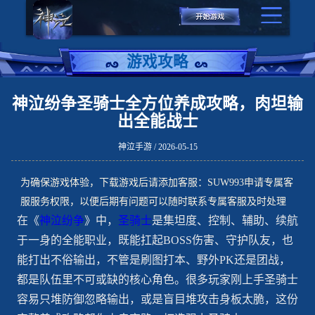
游戏攻略
神泣纷争圣骑士全方位养成攻略，肉坦输
出全能战士
神泣手游 / 2026-05-15
为确保游戏体验，下载游戏后请添加客服：SUW993申请专属客
服服务权限，以便后期有问题可以随时联系专属客服及时处理
在《
神泣纷争
》中，
圣骑士
是集坦度、控制、辅助、续航
于一身的全能职业，既能扛起BOSS伤害、守护队友，也
能打出不俗输出，不管是刷图打本、野外PK还是团战，
都是队伍里不可或缺的核心角色。很多玩家刚上手圣骑士
容易只堆防御忽略输出，或是盲目堆攻击身板太脆，这份