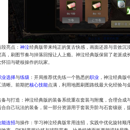
首段亮点：
神泣
经典版带来纯正的复古快感，画面还原与音效沉
度高，刷图节奏与掉落回报让人上瘾。神泣经典版保留了老派成
欢怀旧与硬核操作的玩家。
职业选择
与
练级
：开局推荐优先练一个熟悉的
职业
，神泣经典版中
工清晰。前期把
核心技能
点满，利用地图刷图路线最大化经验与
装备与打造：神泣经典版的装备系统重在套装与附魔，合理合成
适合自己玩法的装备，留一部分资源用于套装升阶与石套镶嵌，
技能连招
与操作：学习神泣经典版常用连招，实践中优化旋转顺