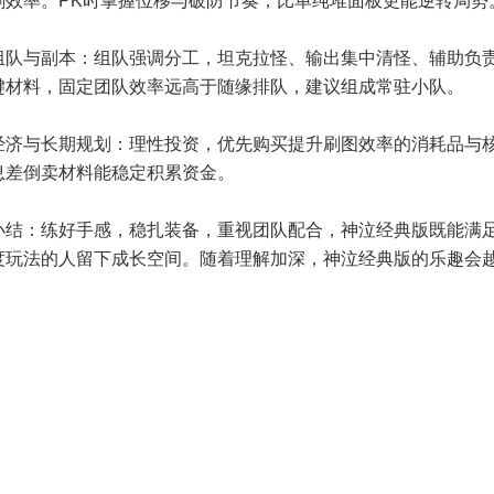
刷效率。PK时掌握位移与破防节奏，比单纯堆面板更能逆转局势
组队与副本：组队强调分工，坦克拉怪、输出集中清怪、辅助负
键材料，固定团队效率远高于随缘排队，建议组成常驻小队。
经济与长期规划：理性投资，优先购买提升刷图效率的消耗品与
息差倒卖材料能稳定积累资金。
小结：练好手感，稳扎装备，重视团队配合，神泣经典版既能满
度玩法的人留下成长空间。随着理解加深，神泣经典版的乐趣会