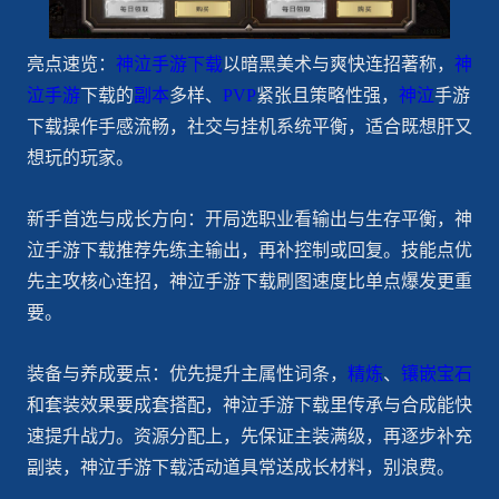
亮点速览：
神泣手游下载
以暗黑美术与爽快连招著称，
神
泣手游
下载的
副本
多样、
PVP
紧张且策略性强，
神泣
手游
下载操作手感流畅，社交与挂机系统平衡，适合既想肝又
想玩的玩家。
新手首选与成长方向：开局选职业看输出与生存平衡，神
泣手游下载推荐先练主输出，再补控制或回复。技能点优
先主攻核心连招，神泣手游下载刷图速度比单点爆发更重
要。
装备与养成要点：优先提升主属性词条，
精炼
、
镶嵌宝石
和套装效果要成套搭配，神泣手游下载里传承与合成能快
速提升战力。资源分配上，先保证主装满级，再逐步补充
副装，神泣手游下载活动道具常送成长材料，别浪费。