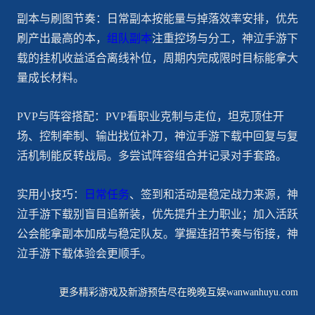
副本与刷图节奏：日常副本按能量与掉落效率安排，优先
刷产出最高的本，
组队副本
注重控场与分工，神泣手游下
载的挂机收益适合离线补位，周期内完成限时目标能拿大
量成长材料。
PVP与阵容搭配：PVP看职业克制与走位，坦克顶住开
场、控制牵制、输出找位补刀，神泣手游下载中回复与复
活机制能反转战局。多尝试阵容组合并记录对手套路。
实用小技巧：
日常任务
、签到和活动是稳定战力来源，神
泣手游下载别盲目追新装，优先提升主力职业；加入活跃
公会能拿副本加成与稳定队友。掌握连招节奏与衔接，神
泣手游下载体验会更顺手。
更多精彩游戏及新游预告尽在晚晚互娱wanwanhuyu.com