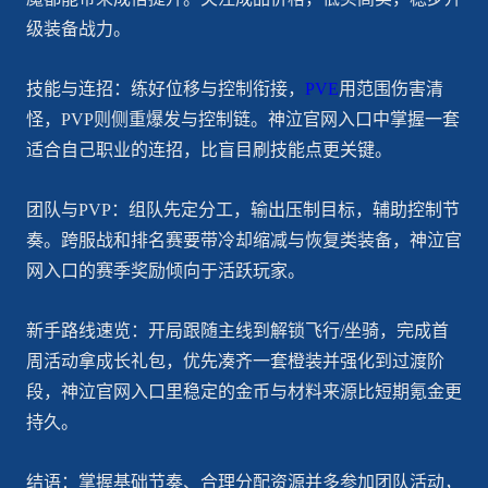
级装备战力。
技能与连招：练好位移与控制衔接，
PVE
用范围伤害清
怪，PVP则侧重爆发与控制链。神泣官网入口中掌握一套
适合自己职业的连招，比盲目刷技能点更关键。
团队与PVP：组队先定分工，输出压制目标，辅助控制节
奏。跨服战和排名赛要带冷却缩减与恢复类装备，神泣官
网入口的赛季奖励倾向于活跃玩家。
新手路线速览：开局跟随主线到解锁飞行/坐骑，完成首
周活动拿成长礼包，优先凑齐一套橙装并强化到过渡阶
段，神泣官网入口里稳定的金币与材料来源比短期氪金更
持久。
结语：掌握基础节奏、合理分配资源并多参加团队活动，