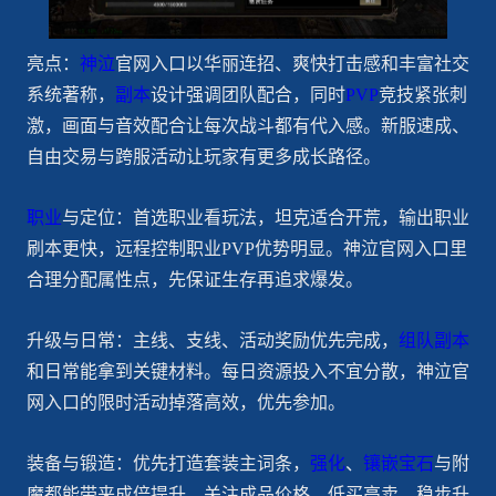
亮点：
神泣
官网入口以华丽连招、爽快打击感和丰富社交
系统著称，
副本
设计强调团队配合，同时
PVP
竞技紧张刺
激，画面与音效配合让每次战斗都有代入感。新服速成、
自由交易与跨服活动让玩家有更多成长路径。
职业
与定位：首选职业看玩法，坦克适合开荒，输出职业
刷本更快，远程控制职业PVP优势明显。神泣官网入口里
合理分配属性点，先保证生存再追求爆发。
升级与日常：主线、支线、活动奖励优先完成，
组队副本
和日常能拿到关键材料。每日资源投入不宜分散，神泣官
网入口的限时活动掉落高效，优先参加。
装备与锻造：优先打造套装主词条，
强化
、
镶嵌宝石
与附
魔都能带来成倍提升。关注成品价格，低买高卖，稳步升