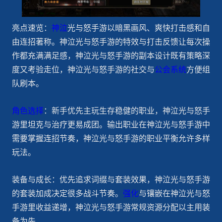
亮点速览：
神泣
光与怒手游以暗黑画风、爽快打击感和自
由连招著称。神泣光与怒手游的特效与打击反馈让每次操
作都充满满足感，神泣光与怒手游的副本设计既有策略深
度又考验走位，神泣光与怒手游的社交与
公会系统
方便组
队刷本。
角色选择
：新手优先主玩生存稳健的职业，神泣光与怒手
游里坦克与治疗更易成团。输出职业在神泣光与怒手游中
需要掌握连招节奏，神泣光与怒手游的职业平衡允许多样
玩法。
装备与成长：优先追求词缀与套装效果，神泣光与怒手游
的套装加成决定很多战斗节奏。
强化
与镶嵌在神泣光与怒
手游里收益递增，神泣光与怒手游常规资源分配以主用装
备为先。