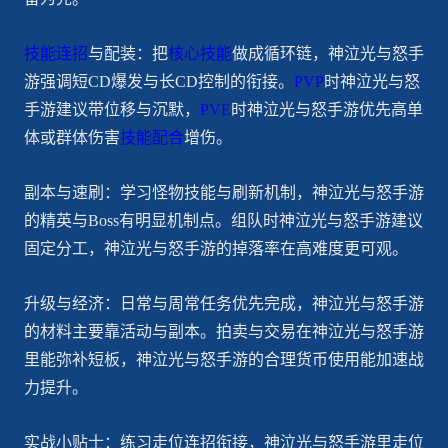
技能连招
与配装：把
核心技能
做成循环链，神泣光与怒手
游强调短CD爆发与长CD控制的衔接。
PVP
时神泣光与怒
手游建议带位移与沉默，
PVE
时神泣光与怒手游优先高单
体或群体伤害
技能配合
增伤。
副本与速刷：学习怪物技能与刷新机制，神泣光与怒手游
的精英与Boss有明显机制点。组队时神泣光与怒手游建议
固定分工，神泣光与怒手游的掉落率在高难度更可观。
升级与经济：日常与周常任务优先完成，神泣光与怒手游
的材料主要靠活动与副本。拍卖与交易在神泣光与怒手游
里能弥补短板，神泣光与怒手游的合理货币使用能加速战
力提升。
实战小贴士：练习走位连招衔接，神泣光与怒手游里走位