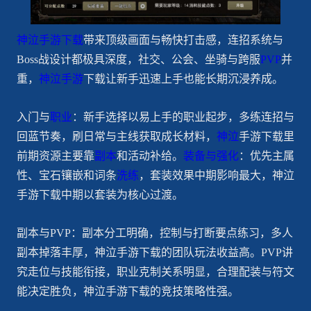
神泣手游下载
带来顶级画面与畅快打击感，连招系统与
Boss战设计都极具深度，社交、公会、坐骑与跨服
PVP
并
重，
神泣手游
下载让新手迅速上手也能长期沉浸养成。
入门与
职业
：新手选择以易上手的职业起步，多练连招与
回蓝节奏，刷日常与主线获取成长材料，
神泣
手游下载里
前期资源主要靠
副本
和活动补给。
装备与强化
：优先主属
性、宝石镶嵌和词条
洗练
，套装效果中期影响最大，神泣
手游下载中期以套装为核心过渡。
副本与PVP：副本分工明确，控制与打断要点练习，多人
副本掉落丰厚，神泣手游下载的团队玩法收益高。PVP讲
究走位与技能衔接，职业克制关系明显，合理配装与符文
能决定胜负，神泣手游下载的竞技策略性强。