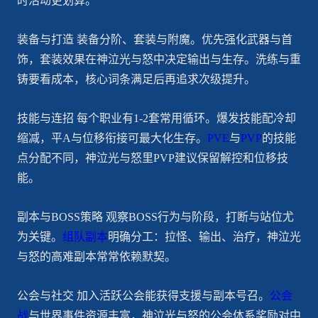
时活动更划算。
装备与打造 装备分阶、套装与附魔。优先强化武器与首
饰，套装效果在神泣光与怒中决定输出与生存。洗练与重
铸要看成本，核心词条满足后再追求次级提升。
技能与连招 每个职业有1-2套常用循环。爆发技能配冷却
缩减，平A与位移衔接可最大化生存。
PVE
与
PVP
的技能
点分配不同，神泣光与怒里PVP建议保留解控和位移技
能。
副本与BOSS策略 观察BOSS行为与阶段，打断与站位尤
为关键。
组队副本
明确分工：拉怪、输出、治疗，神泣光
与怒的高难副本常常依赖默契。
公会与社交 加入活跃公会能获得支援与副本号召。
公会
战
与世界事件资源丰富，神泣光与怒的公会体系奖励对中