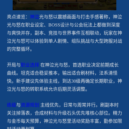
亮点速览：
神泣
光与怒以震撼画面与打击手感著称，神泣
光与怒在职业设定、BOSS设计与公会玩法上都做到深度
与爽快并存，副本、竞技与世界事件互相联动，玩家在神
泣光与怒可以体验到单人剧情、组队挑战与大型跨服对战
的完整循环。
开局与
职业选择
在神泣光与怒，首选职业决定前期成长
曲线。坦克适合稳妥推本，输出适合刷材料，法系清怪
快。新手建议先体验主线，到达30级再确定长期职业，神
泣光与怒的转职系统允许后期灵活调整。
练级
与
资源规划
主线优先，日常与周常并行。刷副本时
关注掉落表，合成材料与升级石头优先堆核心部位。精力
与金币每天预算，神泣光与怒里活动奖励丰富，勤参加限