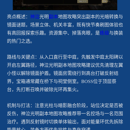
亮点概述：
神泣
光明
副本
地图攻略突出副本的光暗转换与
镜面谜题，场景立体、机关丰富，既有快节奏刷图体验也
有高回报探索乐趣。资源集中、掉落亮眼，是
练级
与换装
的热门之选。
路线与关键点：从入口直行至中庭，先触发中庭太阳碑以
开启左翼路径，神泣光明副本地图攻略建议优先清理左翼
小怪以解除镜面护盾。镜面房需绕行到高台打破反射结
界，宝箱通常藏在桥下与祠堂侧室。BOSS位于顶层祭
台，先打断召唤并破除光环再集火。
机制与打法：注意光柱与暗影融合阶段，站位决定是否被
反伤，神泣光明副本地图攻略推荐带一名控场与一名范围
治疗。遇到反射镜时切换单体输出，面对能量环优先拆除
能量核心。装备方面优先抗性与真伤穿透。