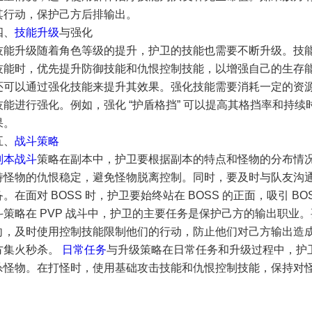
其行动，保护己方后排输出。
四、
技能升级
与强化
技能升级随着角色等级的提升，护卫的技能也需要不断升级。技
技能时，优先提升防御技能和仇恨控制技能，以增强自己的生存能
还可以通过强化技能来提升其效果。强化技能需要消耗一定的资
技能进行强化。例如，强化 “护盾格挡” 可以提高其格挡率和持续时
果。
五、
战斗策略
副本战斗
策略在副本中，护卫要根据副本的特点和怪物的分布情
持怪物的仇恨稳定，避免怪物脱离控制。同时，要及时与队友沟
备。在面对 BOSS 时，护卫要始终站在 BOSS 的正面，吸引 BO
斗策略在 PVP 战斗中，护卫的主要任务是保护己方的输出职业
向，及时使用控制技能限制他们的行动，防止他们对己方输出造
方集火秒杀。
日常任务
与升级策略在日常任务和升级过程中，护
杀怪物。在打怪时，使用基础攻击技能和仇恨控制技能，保持对