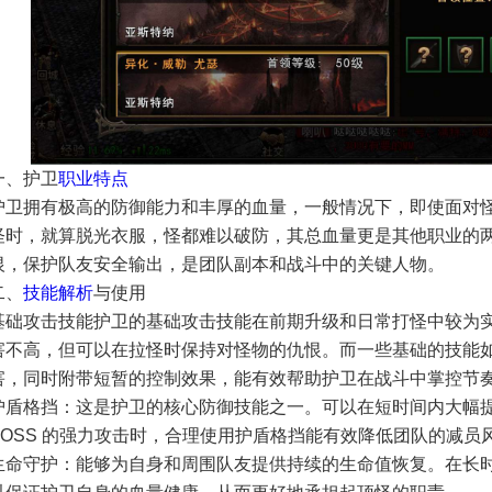
一、护卫
职业特点
护卫拥有极高的防御能力和丰厚的血量，一般情况下，即使面对
怪时，就算脱光衣服，怪都难以破防，其总血量更是其他职业的
恨，保护队友安全输出，是团队副本和战斗中的关键人物。
二、
技能解析
与使用
基础攻击技能护卫的基础攻击技能在前期升级和日常打怪中较为
害不高，但可以在拉怪时保持对怪物的仇恨。而一些基础的技能如
害，同时附带短暂的控制效果，能有效帮助护卫在战斗中掌控节奏
护盾格挡：这是护卫的核心防御技能之一。可以在短时间内大幅
BOSS 的强力攻击时，合理使用护盾格挡能有效降低团队的减员
生命守护：能够为自身和周围队友提供持续的生命值恢复。在长