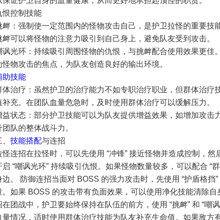
以保证护卫自身的血量健康，从而更好地承担起顶怪的职责。
仇恨控制技能
挑衅：强制使一定范围内的怪物攻击自己，是护卫拉怪的重要技
挑衅可以将怪物的注意力吸引到自己身上，避免队友受到攻击。
嘲讽光环：持续吸引周围怪物的仇恨，与挑衅配合使用效果更佳
为怪物攻击的焦点，为队友创造良好的输出环境。
辅助技能
群体治疗：虽然护卫的治疗能力不如专职治疗职业，但群体治疗
值补充。在团队血量危急时，及时使用群体治疗可以缓解压力。
增益状态：部分护卫技能可以为队友提供增益效果，如增加攻击
升团队的整体战斗力。
三、
技能搭配
与连招
拉怪连招在拉怪时，可以先使用 “冲锋” 接近怪物并造成控制，然后
开启 “嘲讽光环” 持续吸引仇恨。如果怪物数量较多，可以配合 “
身边。 防御连招当面对 BOSS 的强力攻击时，先使用 “护盾格挡”
量。如果 BOSS 的攻击带有负面效果，可以使用净化技能清除
招在团战中，护卫要始终保持在队伍的前方，使用 “挑衅” 和 “嘲
血量情况，适时使用群体治疗技能为队友补充生命值。如果敌方