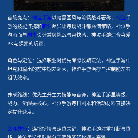
首段亮点：
神泣手游
以暗黑画风与流畅战斗著称，
神泣
手
游的技能连携和
职业
差异让每场战斗都充满策略，神泣手
游画面与
副本
设计兼顾挑战与爽快感，神泣手游适合喜爱
PK与探索的玩家。
角色与定位：选择职业时优先考虑长期玩法，神泣手游中
坦克和输出的前中期差距大，神泣手游治疗与控制能左右
组队效率。
养成路线：优先主升主力技能与首饰，神泣手游里等级、
战力、觉醒是核心，神泣手游每日副本和活动材料直接决
定提升速度。
战斗技巧
：连招衔接与走位关键，神泣手游注重打断与位
移，神泣手游组队时分工明确能轻松通过高难。