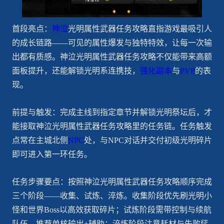
首段亮点：
神泣
光明属性武器任务攻略直指游戏最吸引人
的成长链路——可见的属性爆发与独特特效，让每一次输
出都有质感。神泣光明属性武器任务攻略不仅能带来高额
面板提升，还能解锁光明系连携技，
强化
副本
与
PVP
的表
现。
前提与触发：完成主线到指定章节并解锁光明祭坛后，才
能接取神泣光明属性武器任务攻略里的任务链。任务触发
点常在主城北侧
NPC
处，与NPC对话并交付初级光明碎片
即可进入第一环任务。
任务步骤要点：按照神泣光明属性武器任务攻略顺序完成
三个阶段——收集、试炼、淬炼。收集阶段优先刷光明小
怪和世界Boss以高效获取碎片；试炼阶段需带控制与续航
队伍，推荐单核输出+辅助；淬炼阶段注意耗材与失败惩