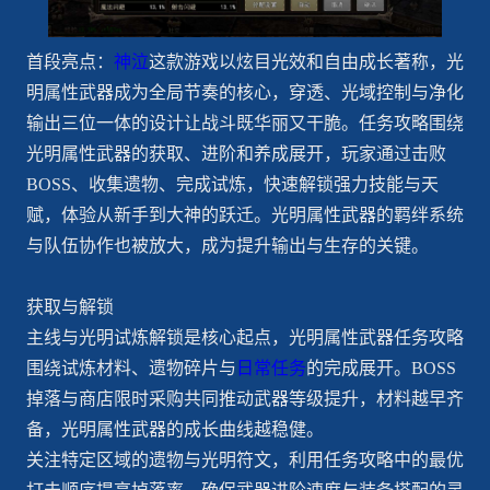
首段亮点：
神泣
这款游戏以炫目光效和自由成长著称，光
明属性武器成为全局节奏的核心，穿透、光域控制与净化
输出三位一体的设计让战斗既华丽又干脆。任务攻略围绕
光明属性武器的获取、进阶和养成展开，玩家通过击败
BOSS、收集遗物、完成试炼，快速解锁强力技能与天
赋，体验从新手到大神的跃迁。光明属性武器的羁绊系统
与队伍协作也被放大，成为提升输出与生存的关键。
获取与解锁
主线与光明试炼解锁是核心起点，光明属性武器任务攻略
围绕试炼材料、遗物碎片与
日常任务
的完成展开。BOSS
掉落与商店限时采购共同推动武器等级提升，材料越早齐
备，光明属性武器的成长曲线越稳健。
关注特定区域的遗物与光明符文，利用任务攻略中的最优