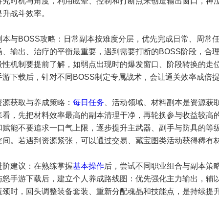
讲究时机与角度，利用眩晕、控制和打断点来创造输出窗口，神
提升战斗效率。
副本与BOSS攻略：日常副本按难度分层，优先完成日常、周常
场、输出、治疗的平衡最重要，遇到需要打断的BOSS阶段，合理
段性机制要提前了解，如弱点出现时的爆发窗口、阶段转换的走
手游下载后，针对不同BOSS制定专属战术，会让通关效率成倍
资源获取与养成策略：
每日任务
、活动领域、材料副本是资源获
来看，先把材料效率最高的副本清理干净，再轮换参与收益较高
和赋能不要追求一口气上限，逐步提升主武器、副手与防具的等
空间。若遇到资源紧张，可以通过交易、藏宝图类活动获得稀有
进阶建议：在熟练掌握
基本操作
后，尝试不同职业组合与副本策
与怒手游下载后，建立个人养成路线图：优先强化主力输出，辅
瓶颈时，回头调整装备套装、重新分配魂晶和技能点，是持续提