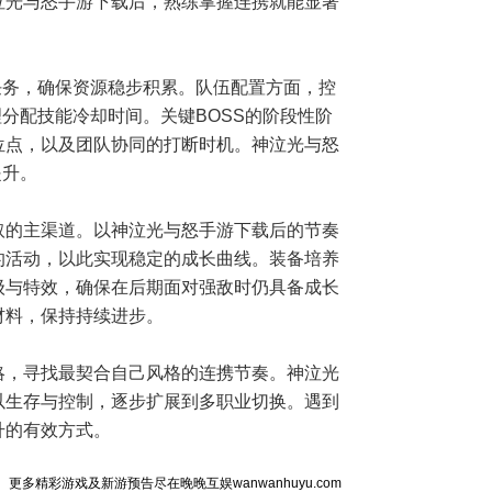
泣光与怒手游下载后，熟练掌握连携就能显著
任务，确保资源稳步积累。队伍配置方面，控
分配技能冷却时间。关键BOSS的阶段性阶
位点，以及团队协同的打断时机。神泣光与怒
提升。
取的主渠道。以神泣光与怒手游下载后的节奏
的活动，以此实现稳定的成长曲线。装备培养
级与特效，确保在后期面对强敌时仍具备成长
材料，保持持续进步。
略，寻找最契合自己风格的连携节奏。神泣光
以生存与控制，逐步扩展到多职业切换。遇到
升的有效方式。
更多精彩游戏及新游预告尽在晚晚互娱wanwanhuyu.com