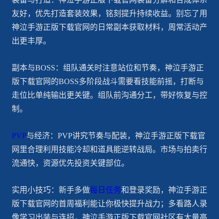
友好，优先打造套装效果，铭刻提升持续收益。别忘了用
神泣手游正版下载官网的日常副本获取材料，周常活动产
出更丰厚。
副本与BOSS：组队通关时注意站位和节奏，神泣手游正
版下载官网的BOSS多阶段战斗需要看技能前摇，打断与
走位比单纯输出更关键。组队前沟通分工，带好恢复与控
制。
PVP
与经济：PVP讲究节奏与配装，神泣手游正版下载官
网里合理利用技能冷却和道具能逆转战局。市场与拍卖行
流通快，资源优先投资关键部位。
实用小技巧：新手多做
每日任务
和登录奖励，神泣手游正
版下载官网的首周福利能让你极快提升战力；多看路人录
像学习出装与连招，神泣手游正版下载官网社区有大量高