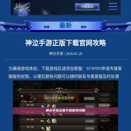
最新
神泣手游正版下载官网攻略
神泣手游 / 2026-01-28
为确保游戏体验，下载游戏后请添加客服：SUW993申请专属客
服服务权限，以便后期有问题可以随时联系专属客服及时处理