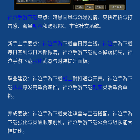
神泣手游下载
亮点：暗黑画风与沉浸剧情、爽快连招与打
击感、海量
副本
和跨服PK、丰富社交系统。
新手上手要点：
神泣手游
下载首日跟主线，
神泣
手游下载
每日签到与日常都做满，神泣手游下载副本掉落优先，神
泣手游下载
强化
武器与时装提升面板。
职业建议：神泣手游下载
战士
耐打适合开荒，神泣手游下
载
法师
爆发高适合速推，神泣手游下载
刺客
灵活适合单
挑。
养成要诀：神泣手游下载关注魂兽与宝石搭配，神泣手游
下载强化与觉醒顺序别乱，神泣手游下载公会与组队能大
幅提速。