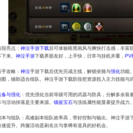
首段亮点：
神泣手游下载
后可体验暗黑画风与爽快打击感，丰富
不下来。
神泣手游
下载界面友好，上手快，日常与挂机并重，
PV
新手攻略：
神泣
手游下载后优先完成主线，解锁坐骑与
强化
功能
刷图，辅助适合组队。神泣手游下载阶段把资源投入主力技能与
装备与强化
：优先强化当前等级可用的武器与防具，分解多余装
本与活动掉落是主要来源。
镶嵌宝石
与洗练属性能显著提升战力
副本与组队：高难副本组队效率高，带好控制与输出。神泣手游
快速提升。跨服活动是刷名次与拿稀有道具的好机会。