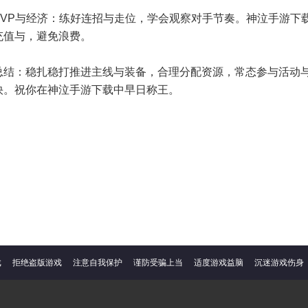
PVP与经济：练好连招与走位，学会观察对手节奏。神泣手游下
充值与，避免浪费。
总结：稳扎稳打推进主线与装备，合理分配资源，常态参与活动
快。祝你在神泣手游下载中早日称王。
戏
拒绝盗版游戏
注意自我保护
谨防受骗上当
适度游戏益脑
沉迷游戏伤身