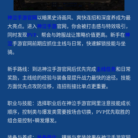
神泣手游官网
以暗黑史诗画风、爽快连招和深度养成为最
大亮点。进入
神泣手游
官网，你会被打击感与特效吸引，
同时发现
PVP
、帮会与跨服战让策略价值更高。新手在
神
泣
手游官网前期应抓住主线与日常，快速解锁技能与坐
骑。
新手路线：到达神泣手游官网后优先完成
主线任务
和日常
奖励，主线给的经验与装备是提升战力最快的途径。技能
方面优先点攻防位移，连招衔接比单点更重要。
职业与技能：选择职业后在神泣手游官网里注意技能成长
顺序，控制类与爆发类需要按场合切换，PVP优先取胜的
组合是控制+瞬发爆发。
装备与养成：
装备强化
、镶嵌与套装效果在神泣手游官网