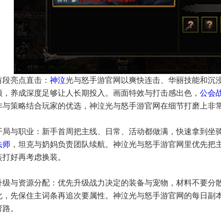
首段亮点直击：
神泣
光与怒手游官网以爽快连击、华丽技能和沉
顾，养成深度足够让人长期投入。画面特效与打击感出色，
公会
作与策略结合玩家的优选，神泣光与怒手游官网在细节打磨上非
开局与职业：新手首周把主线、日常、活动都做满，快速拿到坐
法师
，坦克与奶妈负责团队续航。神泣光与怒手游官网里优先把
装打好再考虑换装。
升级与资源分配：优先升级战力决定的装备与宠物，材料不要分
化，先保住主词条再追次要属性。神泣光与怒手游官网的每日副
弯路。