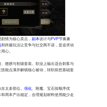
浸剧情为核心卖点，
副本
设计与
PVP
节奏兼
战
和跨服玩法让竞争与社交两不误，是追求动
常用心。
骑、翅膀与初级套装。职业上输出适合刺客与
主技能点满并解锁核心被动，转职前把基础套
散在太多部位。
强化
、附魔、宝石按顺序优
本和周本产出稳定，合理规划材料使用能少走