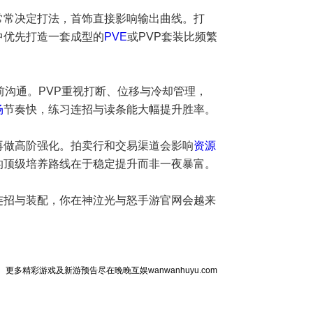
常常决定打法，首饰直接影响输出曲线。打
中优先打造一套成型的
PVE
或PVP套装比频繁
前沟通。PVP重视打断、位移与冷却管理，
场
节奏快，练习连招与读条能大幅提升胜率。
再做高阶强化。拍卖行和交易渠道会影响
资源
的顶级培养路线在于稳定提升而非一夜暴富。
连招与装配，你在神泣光与怒手游官网会越来
更多精彩游戏及新游预告尽在晚晚互娱wanwanhuyu.com