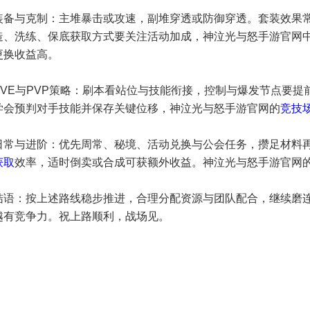
装备与克制：主堆暴击或攻速，副堆穿透或防御穿透。套装效果
造、洗练、保底获取方式要关注活动加成，神泣光与怒手游官网
更换收益高。
PVE与PVP策略：刷本看站位与技能衔接，控制与爆发节点要提
学会预判对手技能并保存关键位移，神泣光与怒手游官网的
竞技
日常与进阶：优先周常、秘境、活动兑换与公会任务，攒足材料
获取
效率，适时倒卖或合成可获额外收益。神泣光与怒手游官网
结语：按上述路线稳步推进，合理分配资源与团队配合，继续磨
越有竞争力。祝上路顺利，战场见。