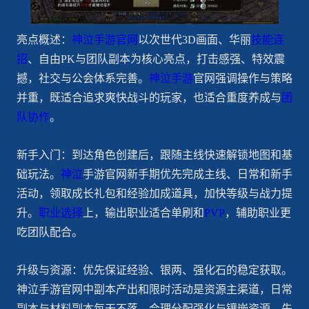
亮点概述：
神泣手游官网
以次世代3D画面、华丽
技能连
招
、自由PK与团队副本为核心亮点，打击感强、特效震
撼，社交与公会体系完善。
神泣手游
官网强调操作与策略
并重，既适合追求爽快战斗的玩家，也适合重度养成与
团
队协作
。
新手入门：到达角色创建后，跟随主线快速解锁地图和基
础玩法。
神泣
手游官网新手期优先完成主线、日常和新手
活动，领取成长礼包和经验加成道具，加快等级与战力提
升。
职业选择
上，输出职业适合单刷和
PVP
，辅助职业更
吃团队配合。
升级与资源：优先保证经验、银两、强化石的稳定获取。
神泣手游官网中副本产出和限时活动是资源主渠道，日常
副本与材料副本每天不落。合理分配强化与镶嵌资源，先