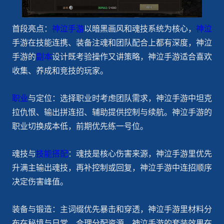
首段亮点：
神泣手游
以暗黑画风和魂技系统为核心，
神泣
手游在技能连携、装备注魂和团队配合上都有深度，神泣
手游的
副本
设计既考验操作又讲策略，神泣手游适合喜欢
收集、养成和竞技的玩家。
职业
与定位：选择职业时考虑团队需求，神泣手游中坦克
拉仇恨、输出拼连招、辅助提供控制与续航。神泣手游的
职业切换成本低，前期优先练一号位。
魂技与
技能搭配
：魂技是核心伤害来源，神泣手游里优先
升满主输出魂技，再补控制或回复，神泣手游中连招顺序
决定伤害峰值。
装备与锻造：主词缀优先暴击和穿透，神泣手游里材料分
布在秘境与日常，合理分配资源，神泣手游的套装效果在