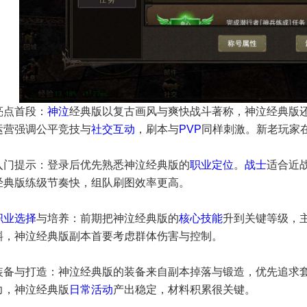
亮点首段：
神泣
经典版以复古画风与爽快战斗著称，神泣经典版
运营强调公平竞技与
社交互动
，刷本与
PVP
同样刺激。新老玩家
入门提示：登录后优先熟悉神泣经典版的
职业定位
。
战士
适合近
经典版练级节奏快，组队刷图效率更高。
职业选择
与培养：前期把神泣经典版的
核心技能
升到关键等级，
斜，神泣经典版副本首要考虑群体伤害与控制。
装备与打造：神泣经典版的装备来自副本掉落与锻造，优先追求
力，神泣经典版
日常活动
产出稳定，材料积累很关键。