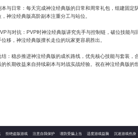
副本与日常：每天完成神泣经典版的日常和周常礼包，组建固定队
位，神泣经典版高阶副本注重分工与站位。
PVP与对抗：PVP时神泣经典版讲究先手与控制链，破位技能
手位移，神泣经典版擅长走位的玩家更容易胜出。
总结：稳步推进神泣经典版的成长路线，优先核心技能与套装，
版的长期收益来自持续刷本与对战实战经验。祝在神泣经典版的
戏
拒绝盗版游戏
注意自我保护
谨防受骗上当
适度游戏益脑
沉迷游戏伤身