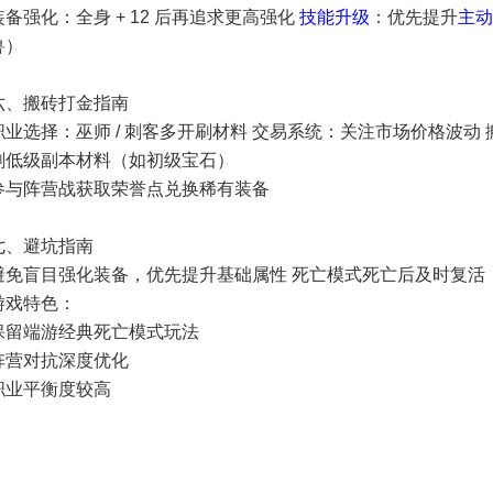
装备强化：全身 + 12 后再追求更高强化
技能升级
：优先提升
主动
兽）
六、搬砖打金指南
职业选择：巫师 / 刺客多开刷材料 交易系统：关注市场价格波动
刷低级副本材料（如初级宝石）
参与阵营战获取荣誉点兑换稀有装备
七、避坑指南
避免盲目强化装备，优先提升基础属性 死亡模式死亡后及时复活
游戏特色：
保留端游经典死亡模式玩法
阵营对抗深度优化
职业平衡度较高