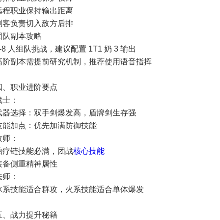
远程职业保持输出距离
刺客负责切入敌方后排
团队副本攻略
5-8 人组队挑战，建议配置 1T1 奶 3 输出
高阶副本需提前研究机制，推荐使用语音指挥
四、职业进阶要点
战士：
武器选择：双手剑爆发高，盾牌剑生存强
技能加点：优先加满防御技能
牧师：
治疗链技能必满，团战
核心技能
装备侧重精神属性
法师：
冰系技能适合群攻，火系技能适合单体爆发
五、战力提升秘籍