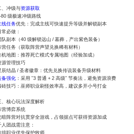
二、冲级与
资源获取
1-80 级极速冲级路线
主线任务
优先：完成主线可快速提升等级并解锁副本
日常必做：
团队副本（40 级解锁远山 / 墓葬，产出紫色装备）
阵营任务（获取阵营声望兑换稀有材料）
挂机地图：推荐死亡模式专属地图（经验加成）
资源管理技巧
星辰结晶 / 圣者徽章：优先兑换传说装备升级材料
装备强化
：采用 "3 普通 + 2 高级" 节奏法，避免资源浪费
搬砖技巧：巫师职业刷怪效率高，建议多开小号打金
三、核心玩法深度解析
阵营博弈系统
光暗阵营对抗贯穿全游戏，占领据点可获得资源加成
千人团战需注意：
前排职业优先保护牧师