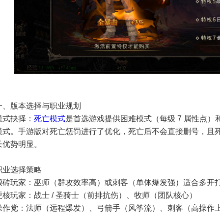
一、版本选择与职业规划
模式抉择：
死亡模式
是首选游戏提供困难模式（每级 7 属性点）
模式。手游版对死亡惩罚进行了优化，死亡后不会直接删号，且
长优势明显。
职业选择策略
搬砖玩家：巫师（群攻效率高）或刺客（单体爆发强）适合多开
硬核玩家：战士 / 圣骑士（前排抗伤）、牧师（团队核心）
操作党：法师（远程爆发）、弓箭手（风筝流）、刺客（高操作