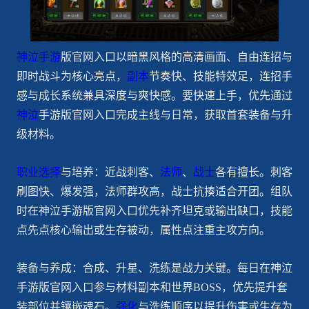
神泣手游
版官网入口以暗黑风格的高清画面、自由连招与
即时战斗为核心亮点，
副本
节奏快、技能特效足，连招手
感与成长系统兼具深度与爽快感。要快速上手，优先通过
神泣
手游版官网入口完成主线与日常，获取首套装备与升
级材料。
职业选择
与培养：近战刺客、
法师
、
战士
各有擅长。刺客
刷图快、爆发强，法师群攻高，战士抗揍适合开团。组队
时在神泣手游版官网入口优先补齐坦克或输出缺口，技能
点先点核心输出或生存被动，属性点注重主攻方向。
装备与养成：合成、升星、洗练是战力关键。每日在神泣
手游版官网入口参与材料副本和世界BOSS，优先提升套
装部位并镶嵌魂石。
强化
与洗练顺序以提升伤害或生存为