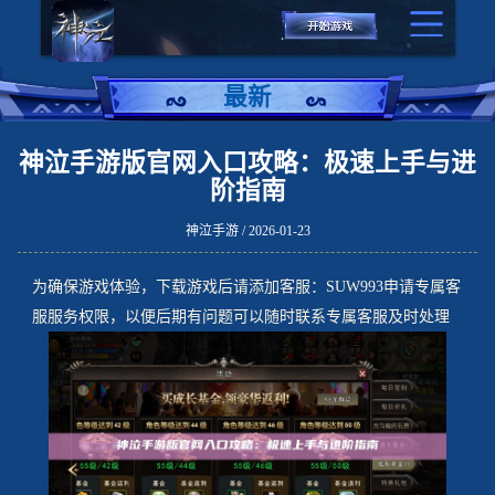
最新
神泣手游版官网入口攻略：极速上手与进
阶指南
神泣手游 / 2026-01-23
为确保游戏体验，下载游戏后请添加客服：SUW993申请专属客
服服务权限，以便后期有问题可以随时联系专属客服及时处理