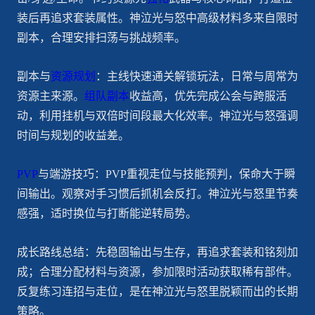
装后再追求套装属性。神泣光与怒中高级材料多来自限时
副本，合理安排扫荡与挑战频率。
副本与
资源规划
：主线快速通关解锁玩法，日常与周常为
资源主来源。
组队副本
收益高，优先完成公会与跨服活
动，利用挂机与双倍时间段最大化效率。神泣光与怒强调
时间与规划的收益差。
PVP
与端游技巧：PVP重视走位与技能预判，保命大于瞬
间输出。观察对手习惯后抓机会反打。神泣光与怒里节奏
感强，适时换位与打断能逆转局势。
成长路线总结：先稳固输出与生存，再追求套装和铭刻加
成；合理分配材料与资源，参加限时活动获取稀有部件。
反复练习连招与走位，是在神泣光与怒里脱颖而出的长期
策略。