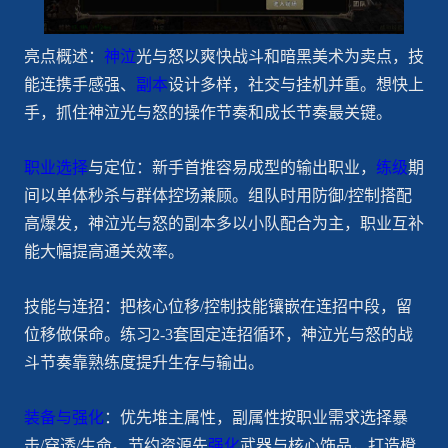
亮点概述：
神泣
光与怒以爽快战斗和暗黑美术为卖点，技
能连携手感强、
副本
设计多样，社交与挂机并重。想快上
手，抓住神泣光与怒的操作节奏和成长节奏最关键。
职业选择
与定位：新手首推容易成型的输出职业，
练级
期
间以单体秒杀与群体控场兼顾。组队时用防御/控制搭配
高爆发，神泣光与怒的副本多以小队配合为主，职业互补
能大幅提高通关效率。
技能与连招：把核心位移/控制技能镶嵌在连招中段，留
位移做保命。练习2-3套固定连招循环，神泣光与怒的战
斗节奏靠熟练度提升生存与输出。
装备与强化
：优先堆主属性，副属性按职业需求选择暴
击/穿透/生命。节约资源先
强化
武器与核心饰品，打造橙