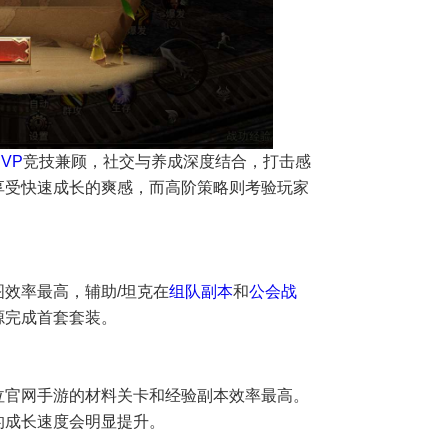
PVP
竞技兼顾，社交与养成深度结合，打击感
享受快速成长的爽感，而高阶策略则考验玩家
效率最高，辅助/坦克在
组队副本
和
公会战
源完成首套套装。
泣官网手游的材料关卡和经验副本效率最高。
的成长速度会明显提升。