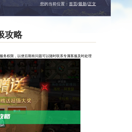
您的当前位置：
首页
/
最新
/
正文
极攻略
服服务权限，以便后期有问题可以随时联系专属客服及时处理