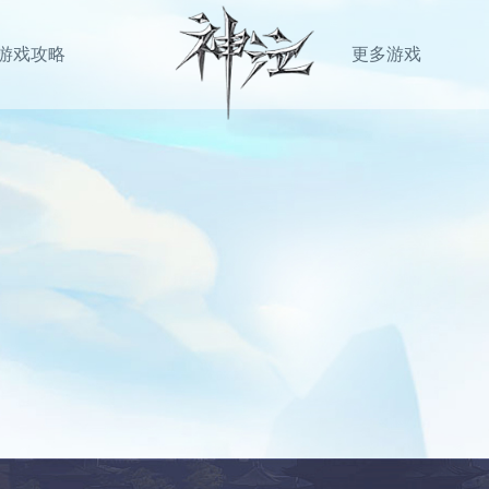
游戏攻略
更多游戏