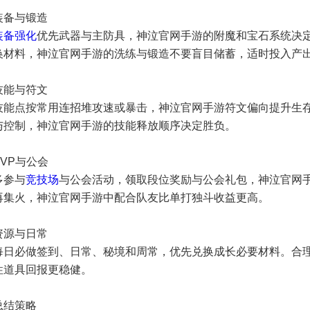
装备与锻造
装备强化
优先武器与主防具，神泣官网手游的附魔和宝石系统决
换材料，神泣官网手游的洗练与锻造不要盲目储蓄，适时投入产
技能与符文
技能点按常用连招堆攻速或暴击，神泣官网手游符文偏向提升生存
与控制，神泣官网手游的技能释放顺序决定胜负。
PVP与公会
多参与
竞技场
与公会活动，领取段位奖励与公会礼包，神泣官网
再集火，神泣官网手游中配合队友比单打独斗收益更高。
资源与日常
每日必做签到、日常、秘境和周常，优先兑换成长必要材料。合
性道具回报更稳健。
总结策略