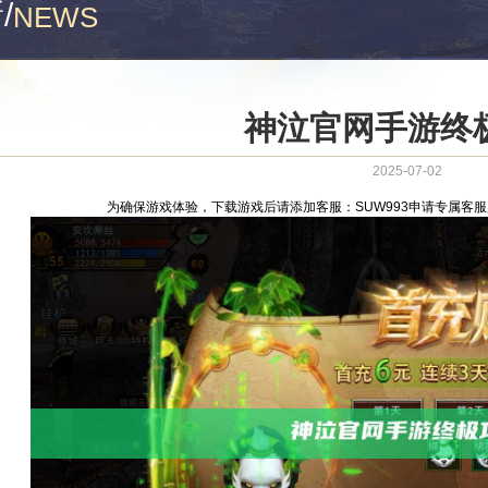
新
/
NEWS
神泣官网手游终
2025-07-02
为确保游戏体验，下载游戏后请添加客服：SUW993申请专属客