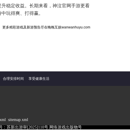
提升稳定收益。长期来看，神泣官网手游更看
游中玩得爽、打得赢。
更多精彩游戏及新游预告尽在晚晚互娱wanwanhuyu.com
合理安排时间
享受健康生活
.xml
sitemap.xml
：苏新出游审[2025]110号 网络游戏出版物号