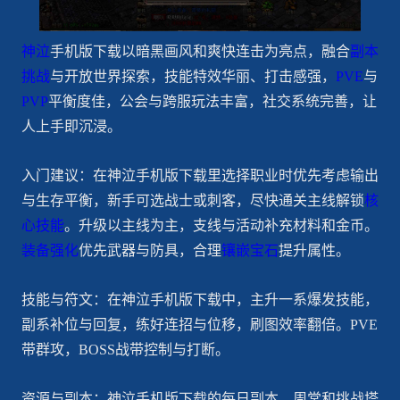
神泣
手机版下载以暗黑画风和爽快连击为亮点，融合
副本
挑战
与开放世界探索，技能特效华丽、打击感强，
PVE
与
PVP
平衡度佳，公会与跨服玩法丰富，社交系统完善，让
人上手即沉浸。
入门建议：在神泣手机版下载里选择职业时优先考虑输出
与生存平衡，新手可选战士或刺客，尽快通关主线解锁
核
心技能
。升级以主线为主，支线与活动补充材料和金币。
装备强化
优先武器与防具，合理
镶嵌宝石
提升属性。
技能与符文：在神泣手机版下载中，主升一系爆发技能，
副系补位与回复，练好连招与位移，刷图效率翻倍。PVE
带群攻，BOSS战带控制与打断。
资源与副本：神泣手机版下载的每日副本、周常和挑战塔