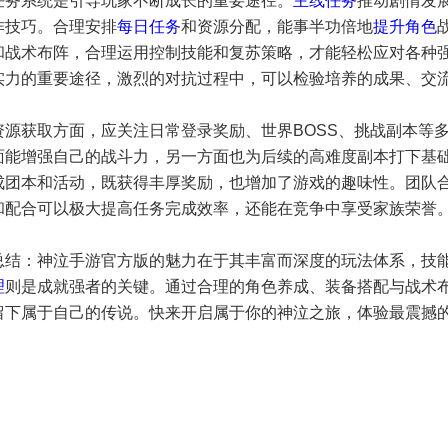
任务系统是引导玩家不断成长的重要途径。
主线任务
推动剧情发
作技巧。合理安排
每日任务
和资源分配，能事半功倍地
提升角色
和战术布阵，合理运用控制技能和复苏策略，才能轻松应对各种强
实力的重要途径，激烈的对抗过程中，可以检验培养的成果、交
资源获取方面，应关注日常登录奖励、世界BOSS、挑战副本等
面能增强自己的战斗力，另一方面也为后续的高难度副本打下基
成团本和活动，既获得丰厚奖励，也增加了游戏的趣味性。团队
和配合可以极大提高任务完成效率，还能在竞争中享受家族荣誉
总结：神泣手游官方版的魅力在于其丰富而深度的玩法体系，技
理
则是成就强者的关键。通过合理的角色养成、装备搭配与战术
留下属于自己的传说。快来开启属于你的神泣之旅，体验最震撼