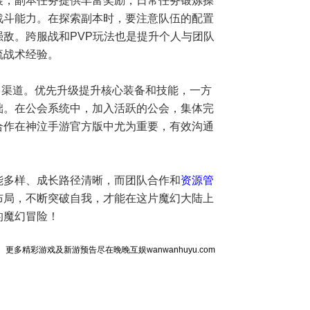
展，副本任务提供丰富奖励，日常任务锻炼操
战斗能力。在探索副本时，要注意队伍的配置
敌。跨服战和PVP玩法也是提升个人与团队
流战术经验。
多渠道。优先升级提升核心装备和技能，一方
础。在公会系统中，加入活跃的公会，集体完
合作在神泣手游官方版中尤为重要，有效沟通
。
能多样、成长路径清晰，而团队合作和
资源管
布局，不断突破自我，才能在这片魔幻大陆上
的魔幻冒险！
更多精彩游戏及新游预告尽在晚晚互娱wanwanhuyu.com