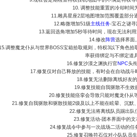
10. 调整技能重置的冷却时间
11.雕具星座2层地图增加范围覆盖部
12.略微增加51级
主线任务
-宝石之谜
13.返回选角增加5秒等待时间，现在无法利
14.修改
阵营
选择界面
15.调整魔龙仆从与世界BOSS宝箱拾取规则，特权3以下角色
率获得绑定与不绑定道
16.修复沙漠之渊执行官
NPC
头
17.修复仅对自己释放的技能，有时会在自动战
18.修复无法删除离线好友
19.修复技能自我驱散不生效
20.修复技能痉挛会导致只能对魔龙仆从等
21.修复自我驱散和驱散技能2级及以上不能在眩晕、沉
22.修复无法将离线队员踢出队
23.修复活动-团本界面中的
24.修复战令中参与一次战场二活动的
25.修复召唤符石仅对小队队员