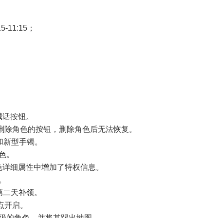
-11:15；
喊话按钮。
即删除角色的按钮，删除角色后无法恢复。
和新型手镯。
色。
色详细属性中增加了特权信息。
。
在第二天补领。
2点开启。
等级的角色，并将其踢出地图。