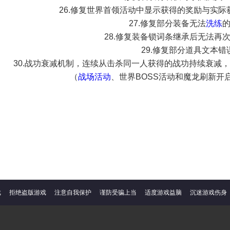
26.修复世界首领活动中显示获得的奖励与实
27.修复部分装备无法
洗练
28.修复装备锁词条继承后无法再
29.修复部分道具文本错
30.战功衰减机制，连续从击杀同一人获得的战功持续衰减
（
战场活动
、世界BOSS活动和魔龙刷新开
戏
拒绝盗版游戏
注意自我保护
谨防受骗上当
适度游戏益脑
沉迷游戏伤身