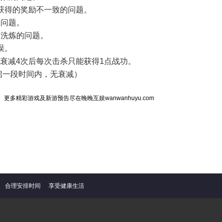
际获得的奖励不一致的问题。
的问题。
次洗炼的问题。
误。
，衰减4次后每次击杀只能获得1点战功。
启一段时间内，无衰减）
更多精彩游戏及新游预告尽在晚晚互娱wanwanhuyu.com
合理安排时间
享受健康生活