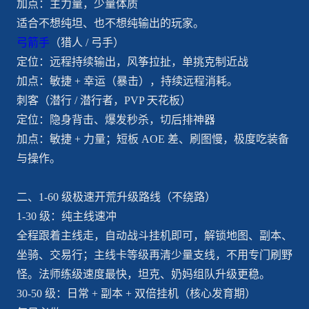
加点：主力量，少量体质
适合不想纯坦、也不想纯输出的玩家。
弓箭手
（猎人 / 弓手）
定位：远程持续输出，风筝拉扯，单挑克制近战
加点：敏捷 + 幸运（暴击），持续远程消耗。
刺客（潜行 / 潜行者，PVP 天花板）
定位：隐身背击、爆发秒杀，切后排神器
加点：敏捷 + 力量；短板 AOE 差、刷图慢，极度吃装备
与操作。
二、1-60 级极速开荒升级路线（不绕路）
1-30 级：纯主线速冲
全程跟着主线走，自动战斗挂机即可，解锁地图、副本、
坐骑、交易行；主线卡等级再清少量支线，不用专门刷野
怪。法师练级速度最快，坦克、奶妈组队升级更稳。
30-50 级：日常 + 副本 + 双倍挂机（核心发育期）