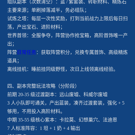
组队副本（次数清空）：蓝 / 紫套装、转职材料、精炼石
主要来源；单刷掉落减半，务必组队；
试炼之塔：每层一次性奖励，打到当前战力上限后每日扫
荡，产出宝石、进阶材料；
世界首领：全服争夺，阵营协作抢宝箱，高阶首饰唯一产
出；
阵营
日常任务
：获取阵营积分，兑换专属首饰、高级精炼
道具；
离线挂机：睡前挂同级野怪，次日上线领离线经验。
四、副本完整玩法攻略（分阶段）
前期 20-35 级过渡副本：远山废墟、科威尔废墟
3 人小队即可通关，产出蓝装，凑齐过渡套装，强化 + 5
够用，不用投入高阶材料。
中期 35-55 级核心紫本：卡拉莫、幻想巢穴、法迪恩
7 人标准阵容：1 坦 + 1 奶 + 4 输出