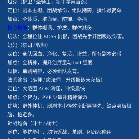
坦克（护卫 / 圣骑士，新手零氪首选）
定位：副本主坦、团战承伤，组队刚需，操作最简单
加点：全体质，堆血量、防御、格挡
核心技能
：群体嘲讽、护盾、群体减伤
玩法：全程拉住 BOSS 仇恨，团战先手开团吸收伤害。
奶妈（祭司 / 牧师）
定位：全队回血、净化、复活、增益，所有副本必带
加点：全精神，提升治疗量与 buff 强度
短板：单刷刮痧，必须组队发育。
法系输出（巫师 / 魔法师，升级搬砖天花板）
定位：大范围 AOE 清怪，冲级最快
加点：全智力，PVP 少量补精神保命
优势：野外挂机、刷副本小怪效率断层领先；缺点身板极
脆，怕近身。
近战均衡（斗士 / 战士）
定位：能抗能打，均衡近战，单刷、团战都能用