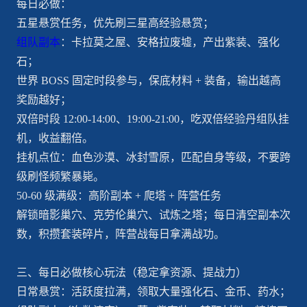
每日必做：
五星悬赏任务，优先刷三星高经验悬赏；
组队副本
：卡拉莫之屋、安格拉废墟，产出紫装、强化
石；
世界 BOSS 固定时段参与，保底材料 + 装备，输出越高
奖励越好；
双倍时段 12:00-14:00、19:00-21:00，吃双倍经验丹组队挂
机，收益翻倍。
挂机点位：血色沙漠、冰封雪原，匹配自身等级，不要跨
级刷怪频繁暴毙。
50-60 级满级：高阶副本 + 爬塔 + 阵营任务
解锁暗影巢穴、克劳伦巢穴、试炼之塔；每日清空副本次
数，积攒套装碎片，阵营战每日拿满战功。
三、每日必做核心玩法（稳定拿资源、提战力）
日常悬赏：活跃度拉满，领取大量强化石、金币、药水；