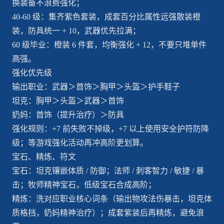
换装备不浪费强化；
40-60 级：集齐紫色套装，成套百分比属性远强散装橙
装，防具统一 + 10，武器优先拉满；
60 级毕业：橙装 6 件套，均衡强化 + 12，不要只堆单件
高强。
强化优先级
输出职业：武器＞首饰＞胸甲＞头盔＞护手鞋子
坦克：胸甲＞头盔＞武器＞首饰
奶妈：首饰（提升治疗）＞防具
强化规则：+7 前失败不掉级，+7 以上使用安全护符防降
级；等游戏强化活动再冲高阶更划算。
宝石、精炼、符文
宝石：坦克镶嵌体质 / 防御；法师 / 刺客智力 / 敏捷 / 暴
击；牧师精神宝石，低级宝石合成高阶；
精炼：洗对应职业核心词条（输出物攻法伤暴击，坦克体
质格挡，奶妈精神治疗）；成套紫装后再精炼，避免浪