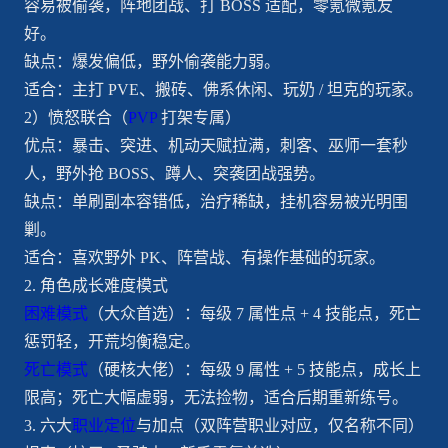
容易被偷袭，阵地团战、打 BOSS 适配，零氪微氪友
好。
缺点：爆发偏低，野外偷袭能力弱。
适合：主打 PVE、搬砖、佛系休闲、玩奶 / 坦克的玩家。
2）愤怒联合（
PVP
打架专属）
优点：暴击、突进、机动天赋拉满，刺客、巫师一套秒
人，野外抢 BOSS、蹲人、突袭团战强势。
缺点：单刷副本容错低，治疗稀缺，挂机容易被光明围
剿。
适合：喜欢野外 PK、阵营战、有操作基础的玩家。
2. 角色成长难度模式
困难模式
（大众首选）：每级 7 属性点 + 4 技能点，死亡
惩罚轻，开荒均衡稳定。
死亡模式
（硬核大佬）：每级 9 属性 + 5 技能点，成长上
限高；死亡大幅虚弱，无法捡物，适合后期重新练号。
3. 六大
职业定位
与加点（双阵营职业对应，仅名称不同）