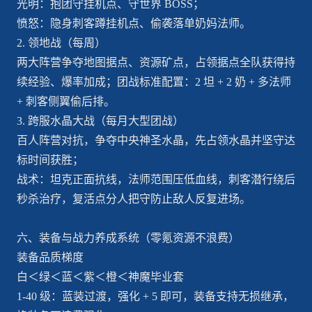
光明：抱团守挂机点、守世界 BOSS；
愤怒：隐身刺客蹲挂机点、偷袭落单奶妈法师。
2. 领地战（每周）
两大阵营争夺地图据点、资源矿点，占领据点全队获得持
续经验、爆率加成；团战标准配置：2 坦 + 2 奶 + 多法师
+ 刺客侧翼偷后排。
3. 跨服水晶大战（每月大型团战）
百人阵营对抗，争夺中央神圣水晶，先占领水晶并坚守达
标时间获胜；
战术：坦克正面抗线，法师范围压低血线，刺客潜行绕后
秒杀治疗，复活点分人把守防止敌人反复进场。
六、装备与战力养成系统（零氪资源不浪费）
装备品质梯度
白＜绿＜蓝＜紫＜橙＜神魔毕业套
1-40 级：蓝装过渡，强化 + 5 即可，装备支持无损继承，