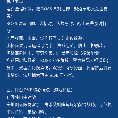
机制要点：
坦克全程嘲讽，把 BOSS 背对后排，规避扇形大范围伤
害；
BOSS 读条回血、大招时，法师冰封、战士眩晕及时打
断；
地面红圈、毒雾、爆炸预警立刻走位躲避；
小怪优先清理远程弓箭手、法系精英，防止后排暴毙。
满级高阶团本：克劳伦巢穴、黑暗裂隙（橙装毕业）
推荐固定队开荒，BOSS 分多阶段，残血狂暴大幅增伤；
分工：双坦克轮换承伤，双牧师持续抬血，刺客绕后打背
击增伤，法师铺大范围 AOE 清小怪。
五、阵营 PVP 核心玩法（游戏特色）
1. 野外自由对战
全地图无限制厮杀，击杀敌对阵营玩家获得战功，可兑换
毕业首饰、高级材料；